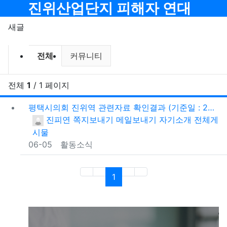
메뉴
진위산업단지 피해자 연대
기
새글
전체게시물 그룹 목록
전체
커뮤니티
전체
1
/ 1 페이지
새
평택시의회 진위역 관련자료 확인결과 (기준일 : 2026. 6. 5)
등록자
진피연
쪽지보내기
메일보내기
자기소개
전체게
시물
등록일
06-05
활동소식
(current)
1