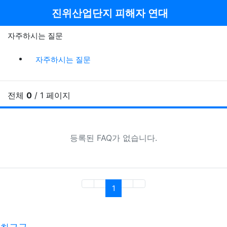
메뉴
진위산업단지 피해자 연대
자주하시는 질문
자주하시는질문 분류 목록
현재 분류
이전 분
다음
자주하시는 질문
전체
0
/ 1 페이지
F
등록된 FAQ가 없습니다.
(current)
1