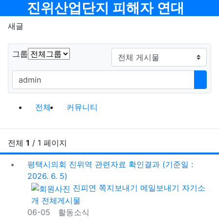
메뉴
진위산업단지 피해자 연대
새글
게시판그룹
검색대상
그룹
필수
검색어
검색
전체게시물 그룹 목록
이전 그
다음
전체
커뮤니티
전체
1
/ 1 페이지
새
평택시의회 진위역 관련자료 확인결과 (기준일 :
2026. 6. 5)
등록자
진피연
쪽지보내기
메일보내기
자기소
개
전체게시물
등록일
06-05
활동소식