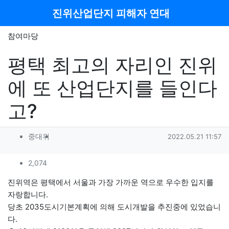
메뉴
진위산업단지 피해자 연대
참여마당
평택 최고의 자리인 진위
에 또 산업단지를 들인다
고?
작성자 정보
작성
작성일
중대위
2022.05.21 11:57
컨텐츠 정보
조회
2,074
본문
진위역은 평택에서 서울과 가장 가까운 역으로 우수한 입지를
자랑합니다.
당초 2035도시기본계획에 의해 도시개발을 추진중에 있었습니
다.