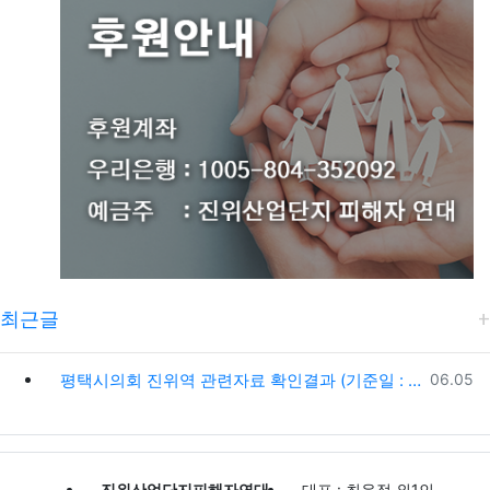
최근글
등록일
평택시의회 진위역 관련자료 확인결과 (기준일 : 2026. 6. 5)
06.05
진위산업단지피해자연대
대표 : 최윤정 외1인